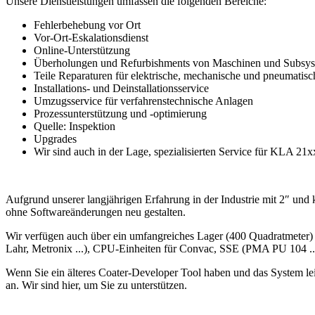
Unsere Dienstleistungen umfassen die folgenden Bereiche:
Fehlerbehebung vor Ort
Vor-Ort-Eskalationsdienst
Online-Unterstützung
Überholungen und Refurbishments von Maschinen und Subsystem
Teile Reparaturen für elektrische, mechanische und pneumati
Installations- und Deinstallationsservice
Umzugsservice für verfahrenstechnische Anlagen
Prozessunterstützung und -optimierung
Quelle: Inspektion
Upgrades
Wir sind auch in der Lage, spezialisierten Service für KLA 21x
Aufgrund unserer langjährigen Erfahrung in der Industrie mit 2″ und 
ohne Softwareänderungen neu gestalten.
Wir verfügen auch über ein umfangreiches Lager (400 Quadratmeter)
Lahr, Metronix ...), CPU-Einheiten für Convac, SSE (PMA PU 104 ...
Wenn Sie ein älteres Coater-Developer Tool haben und das System lei
an. Wir sind hier, um Sie zu unterstützen.