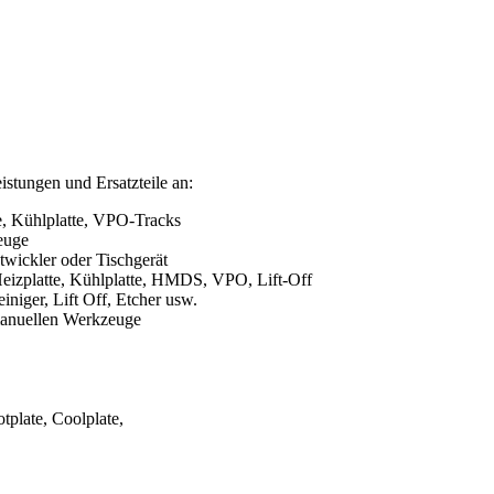
istungen und Ersatzteile an:
te, Kühlplatte, VPO-Tracks
euge
wickler oder Tischgerät
 Heizplatte, Kühlplatte, HMDS, VPO, Lift-Off
iger, Lift Off, Etcher usw.
manuellen Werkzeuge
plate, Coolplate,