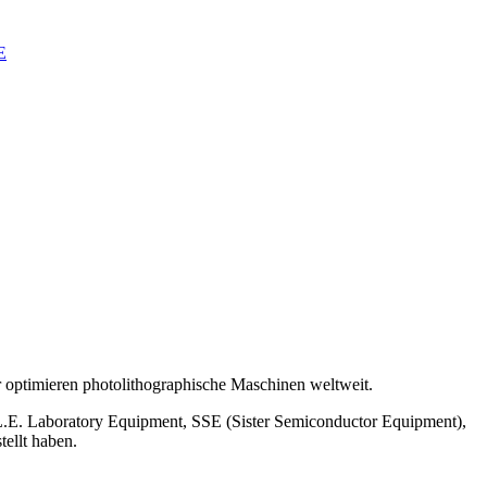
E
r optimieren photolithographische Maschinen weltweit.
B.L.E. Laboratory Equipment, SSE (Sister Semiconductor Equipment),
ellt haben.